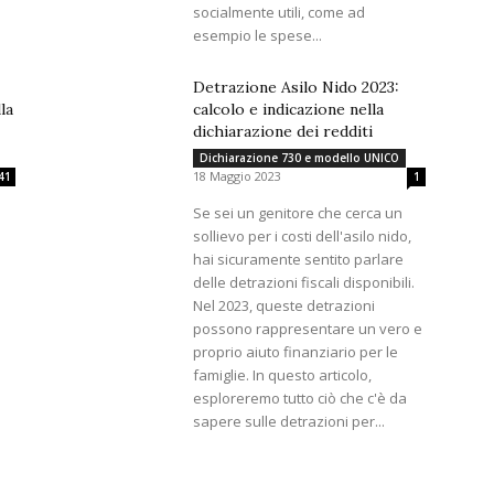
socialmente utili, come ad
esempio le spese...
Detrazione Asilo Nido 2023:
la
calcolo e indicazione nella
dichiarazione dei redditi
Dichiarazione 730 e modello UNICO
18 Maggio 2023
41
1
Se sei un genitore che cerca un
sollievo per i costi dell'asilo nido,
hai sicuramente sentito parlare
delle detrazioni fiscali disponibili.
Nel 2023, queste detrazioni
e
possono rappresentare un vero e
proprio aiuto finanziario per le
famiglie. In questo articolo,
esploreremo tutto ciò che c'è da
sapere sulle detrazioni per...