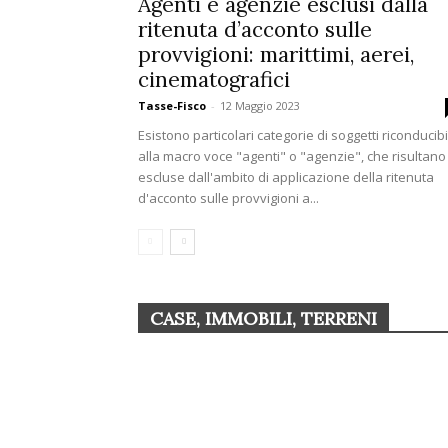
Agenti e agenzie esclusi dalla
ritenuta d’acconto sulle
provvigioni: marittimi, aerei,
cinematografici
Tasse-Fisco
-
12 Maggio 2023
Esistono particolari categorie di soggetti riconducibi
alla macro voce "agenti" o "agenzie", che risultano
escluse dall'ambito di applicazione della ritenuta
d'acconto sulle provvigioni a...
CASE, IMMOBILI, TERRENI