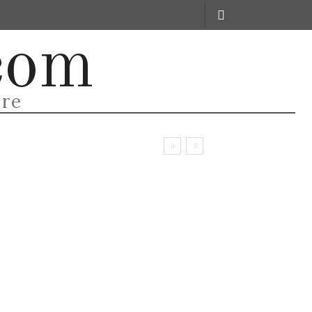
LLE
LEGGI
CHI SIAMO
ALTRO
com
are