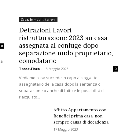
Casa, immobili, terreni
Detrazioni Lavori
ristrutturazione 2023 su casa
assegnata al coniuge dopo
0
separazione nudo proprietario,
comodatario
ra
Tasse-Fisco
-
18 Maggio 2023
0
Vediamo cosa succede in capo al soggetto
assegnatario della casa dopo la sentenza di
separazione o anche di fatto e le possibilità di
riacquisto...
Affitto Appartamento con
Benefici prima casa: non
sempre causa di decadenza
17 Maggio 2023