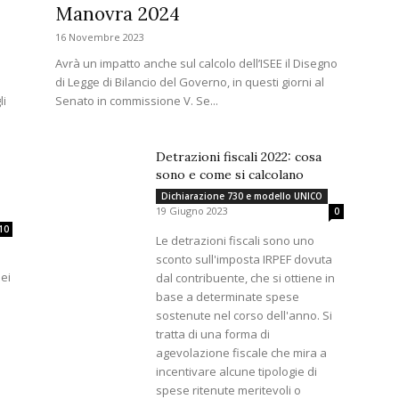
Manovra 2024
16 Novembre 2023
Avrà un impatto anche sul calcolo dell’ISEE il Disegno
di Legge di Bilancio del Governo, in questi giorni al
li
Senato in commissione V. Se...
Detrazioni fiscali 2022: cosa
sono e come si calcolano
Dichiarazione 730 e modello UNICO
19 Giugno 2023
0
10
Le detrazioni fiscali sono uno
sconto sull'imposta IRPEF dovuta
ei
dal contribuente, che si ottiene in
base a determinate spese
sostenute nel corso dell'anno. Si
tratta di una forma di
agevolazione fiscale che mira a
incentivare alcune tipologie di
spese ritenute meritevoli o