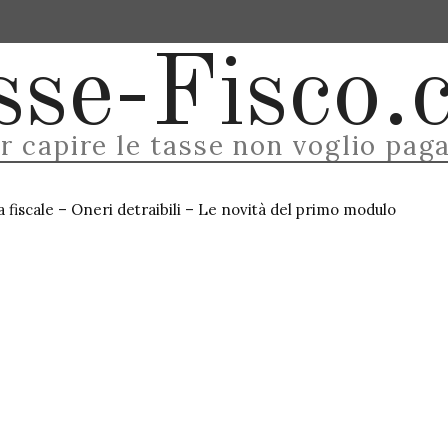
ODELLO UNICO
SCADENZE FISCALI
MODULI E TABE
sse-Fisco.
r capire le tasse non voglio pag
 fiscale – Oneri detraibili – Le novità del primo modulo