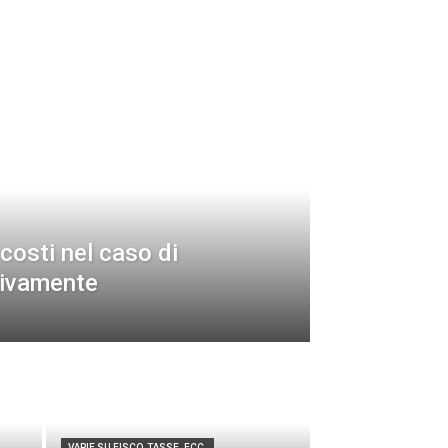
 costi nel caso di
tivamente
VARIE SU FISCO, TASSE, ECC.