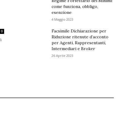
Regime Forfettario dei Minimi:
come funziona, obbligo,
esenzione
4 Maggio 2023
Facsimile Dichiarazione per
0
Riduzione ritenute d’acconto
li
per Agenti, Rappresentanti,
Intermediari e Broker
26 Aprile 2023