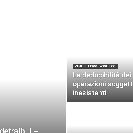
VARIE SU FISCO, TASSE, ECC.
La deducibilità dei
operazioni sogget
inesistenti
detraibili –