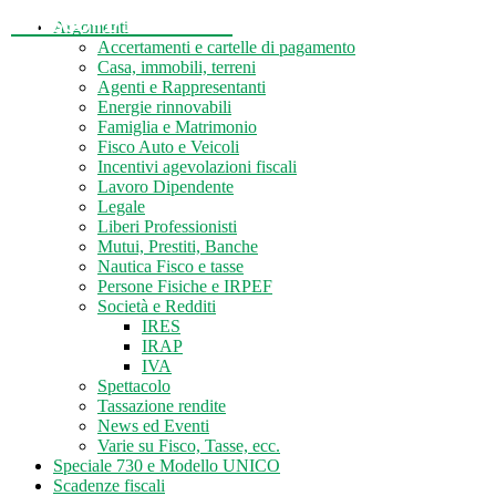
Tasse-Fisco.com
Argomenti
Accertamenti e cartelle di pagamento
Casa, immobili, terreni
Agenti e Rappresentanti
Energie rinnovabili
Famiglia e Matrimonio
Fisco Auto e Veicoli
Incentivi agevolazioni fiscali
Lavoro Dipendente
Legale
Liberi Professionisti
Mutui, Prestiti, Banche
Nautica Fisco e tasse
Persone Fisiche e IRPEF
Società e Redditi
IRES
IRAP
IVA
Spettacolo
Tassazione rendite
News ed Eventi
Varie su Fisco, Tasse, ecc.
Speciale 730 e Modello UNICO
Scadenze fiscali