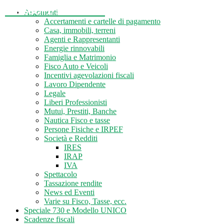
Tasse-Fisco.com
Argomenti
Accertamenti e cartelle di pagamento
Casa, immobili, terreni
Agenti e Rappresentanti
Energie rinnovabili
Famiglia e Matrimonio
Fisco Auto e Veicoli
Incentivi agevolazioni fiscali
Lavoro Dipendente
Legale
Liberi Professionisti
Mutui, Prestiti, Banche
Nautica Fisco e tasse
Persone Fisiche e IRPEF
Società e Redditi
IRES
IRAP
IVA
Spettacolo
Tassazione rendite
News ed Eventi
Varie su Fisco, Tasse, ecc.
Speciale 730 e Modello UNICO
Scadenze fiscali