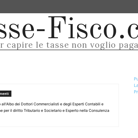
ODELLO UNICO
SCADENZE FISCALI
MODULI E TABE
sse-Fisco.
r capire le tasse non voglio pag
Pu
La
Pr
menti
all'Albo dei Dottori Commercialisti e degli Esperti Contabili e
 per il diritto Tributario e Societario e Esperto nella Consulenza