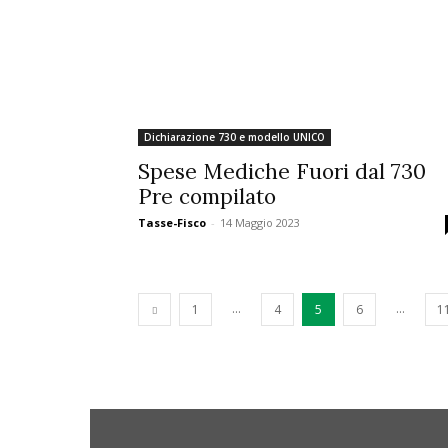
Dichiarazione 730 e modello UNICO
Spese Mediche Fuori dal 730
Pre compilato
Tasse-Fisco
-
14 Maggio 2023
...
...
1
4
5
6
1