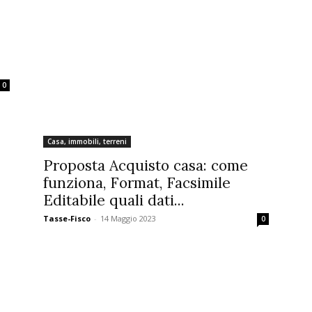
0
Casa, immobili, terreni
Proposta Acquisto casa: come
funziona, Format, Facsimile
Editabile quali dati...
Tasse-Fisco
-
14 Maggio 2023
0