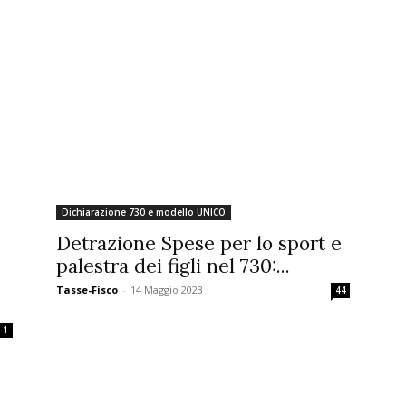
Dichiarazione 730 e modello UNICO
Detrazione Spese per lo sport e
palestra dei figli nel 730:...
Tasse-Fisco
-
14 Maggio 2023
44
1