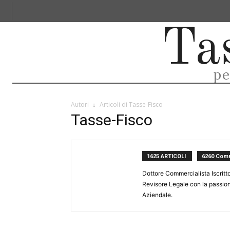
ARGOMENTI
SPECIALE 730 E M
Ta
pe
Autori
Articoli di Tasse-Fisco
Tasse-Fisco
1625 ARTICOLI
6260 Com
Dottore Commercialista Iscritto 
Revisore Legale con la passione
Aziendale.