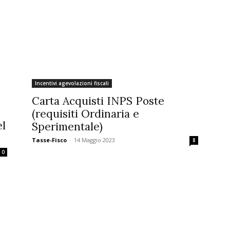
Incentivi agevolazioni fiscali
Carta Acquisti INPS Poste
(requisiti Ordinaria e
el
Sperimentale)
Tasse-Fisco
-
14 Maggio 2023
8
0