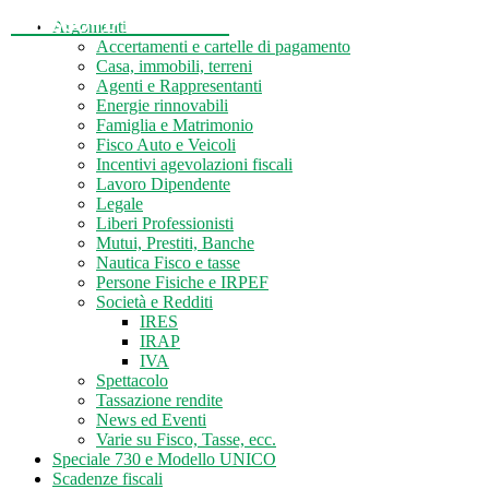
Tasse-Fisco.com
Argomenti
Accertamenti e cartelle di pagamento
Casa, immobili, terreni
Agenti e Rappresentanti
Energie rinnovabili
Famiglia e Matrimonio
Fisco Auto e Veicoli
Incentivi agevolazioni fiscali
Lavoro Dipendente
Legale
Liberi Professionisti
Mutui, Prestiti, Banche
Nautica Fisco e tasse
Persone Fisiche e IRPEF
Società e Redditi
IRES
IRAP
IVA
Spettacolo
Tassazione rendite
News ed Eventi
Varie su Fisco, Tasse, ecc.
Speciale 730 e Modello UNICO
Scadenze fiscali