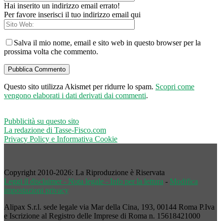
Hai inserito un indirizzo email errato!
Per favore inserisci il tuo indirizzo email qui
Salva il mio nome, email e sito web in questo browser per la
prossima volta che commento.
Questo sito utilizza Akismet per ridurre lo spam.
Scopri come
vengono elaborati i dati derivati dai commenti
.
Pubblicità su questo sito
La redazione di Tasse-Fisco.com
Privacy Policy e Informativa Cookie
Copyright 2010-2026: La Riproduzione è Riservata
Leggi il disclaimer - Nota legale - Info per la lettura
-
Modifica
impostazioni privacy
Alipax S.r.l. sede legale via Mar della Cina, 193, 00144 Roma P.Iva
e Iscrizione al Registro delle Imprese di Roma n. 15618421000