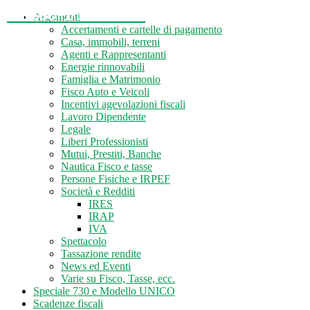
Tasse-Fisco.com
Argomenti
Accertamenti e cartelle di pagamento
Casa, immobili, terreni
Agenti e Rappresentanti
Energie rinnovabili
Famiglia e Matrimonio
Fisco Auto e Veicoli
Incentivi agevolazioni fiscali
Lavoro Dipendente
Legale
Liberi Professionisti
Mutui, Prestiti, Banche
Nautica Fisco e tasse
Persone Fisiche e IRPEF
Società e Redditi
IRES
IRAP
IVA
Spettacolo
Tassazione rendite
News ed Eventi
Varie su Fisco, Tasse, ecc.
Speciale 730 e Modello UNICO
Scadenze fiscali