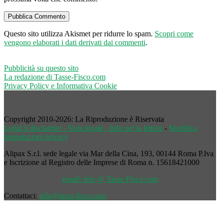
Questo sito utilizza Akismet per ridurre lo spam.
Scopri come
vengono elaborati i dati derivati dai commenti
.
Pubblicità su questo sito
La redazione di Tasse-Fisco.com
Privacy Policy e Informativa Cookie
Copyright 2010-2026: La Riproduzione è Riservata
Leggi il disclaimer - Nota legale - Info per la lettura
-
Modifica
impostazioni privacy
Alipax S.r.l. sede legale via Mar della Cina, 193, 00144 Roma P.Iva
e Iscrizione al Registro delle Imprese di Roma n. 15618421000
email: info @ Tasse-Fisco.com
Contattaci:
info@tasse-fisco.com