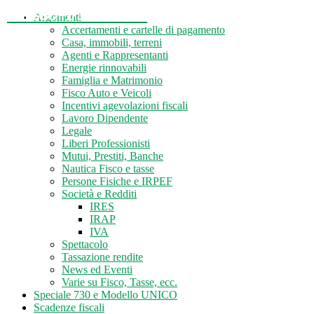
Tasse-Fisco.com
Argomenti
Accertamenti e cartelle di pagamento
Casa, immobili, terreni
Agenti e Rappresentanti
Energie rinnovabili
Famiglia e Matrimonio
Fisco Auto e Veicoli
Incentivi agevolazioni fiscali
Lavoro Dipendente
Legale
Liberi Professionisti
Mutui, Prestiti, Banche
Nautica Fisco e tasse
Persone Fisiche e IRPEF
Società e Redditi
IRES
IRAP
IVA
Spettacolo
Tassazione rendite
News ed Eventi
Varie su Fisco, Tasse, ecc.
Speciale 730 e Modello UNICO
Scadenze fiscali