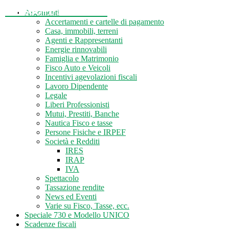
Tasse-Fisco.com
Argomenti
Accertamenti e cartelle di pagamento
Casa, immobili, terreni
Agenti e Rappresentanti
Energie rinnovabili
Famiglia e Matrimonio
Fisco Auto e Veicoli
Incentivi agevolazioni fiscali
Lavoro Dipendente
Legale
Liberi Professionisti
Mutui, Prestiti, Banche
Nautica Fisco e tasse
Persone Fisiche e IRPEF
Società e Redditi
IRES
IRAP
IVA
Spettacolo
Tassazione rendite
News ed Eventi
Varie su Fisco, Tasse, ecc.
Speciale 730 e Modello UNICO
Scadenze fiscali