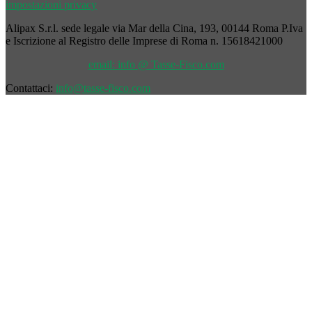
impostazioni privacy
Alipax S.r.l. sede legale via Mar della Cina, 193, 00144 Roma P.Iva
e Iscrizione al Registro delle Imprese di Roma n. 15618421000
email: info @ Tasse-Fisco.com
Contattaci:
info@tasse-fisco.com