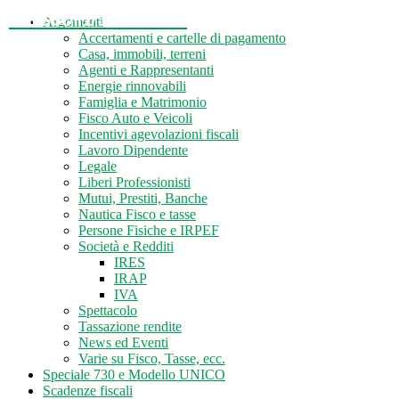
Tasse-Fisco.com
Argomenti
Accertamenti e cartelle di pagamento
Casa, immobili, terreni
Agenti e Rappresentanti
Energie rinnovabili
Famiglia e Matrimonio
Fisco Auto e Veicoli
Incentivi agevolazioni fiscali
Lavoro Dipendente
Legale
Liberi Professionisti
Mutui, Prestiti, Banche
Nautica Fisco e tasse
Persone Fisiche e IRPEF
Società e Redditi
IRES
IRAP
IVA
Spettacolo
Tassazione rendite
News ed Eventi
Varie su Fisco, Tasse, ecc.
Speciale 730 e Modello UNICO
Scadenze fiscali