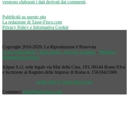
vengono elaborati i dati derivati dai commenti
.
Pubblicità su questo sito
La redazione di Tasse-Fisco.com
Privacy Policy e Informativa Cookie
Copyright 2010-2026: La Riproduzione è Riservata
Leggi il disclaimer - Nota legale - Info per la lettura
-
Modifica
impostazioni privacy
Alipax S.r.l. sede legale via Mar della Cina, 193, 00144 Roma P.Iva
e Iscrizione al Registro delle Imprese di Roma n. 15618421000
email: info @ Tasse-Fisco.com
Contattaci:
info@tasse-fisco.com