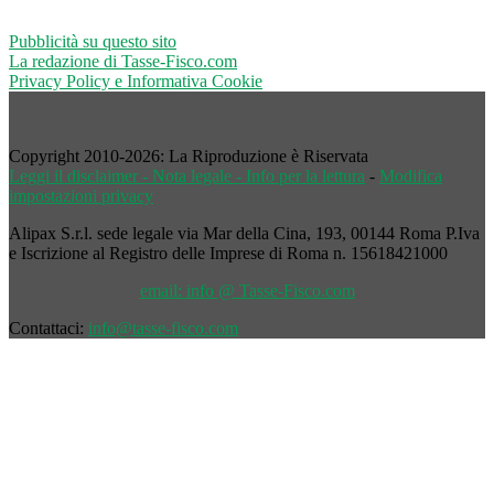
Pubblicità su questo sito
La redazione di Tasse-Fisco.com
Privacy Policy e Informativa Cookie
Copyright 2010-2026: La Riproduzione è Riservata
Leggi il disclaimer - Nota legale - Info per la lettura
-
Modifica
impostazioni privacy
Alipax S.r.l. sede legale via Mar della Cina, 193, 00144 Roma P.Iva
e Iscrizione al Registro delle Imprese di Roma n. 15618421000
email: info @ Tasse-Fisco.com
Contattaci:
info@tasse-fisco.com