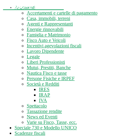
Tasse-Fisco.com
Argomenti
Accertamenti e cartelle di pagamento
Casa, immobili, terreni
Agenti e Rappresentanti
Energie rinnovabili
Famiglia e Matrimonio
Fisco Auto e Veicoli
Incentivi agevolazioni fiscali
Lavoro Dipendente
Legale
Liberi Professionisti
Mutui, Prestiti, Banche
Nautica Fisco e tasse
Persone Fisiche e IRPEF
Società e Redditi
IRES
IRAP
IVA
Spettacolo
Tassazione rendite
News ed Eventi
Varie su Fisco, Tasse, ecc.
Speciale 730 e Modello UNICO
Scadenze fiscali