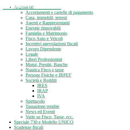
Tasse-Fisco.com
Argomenti
Accertamenti e cartelle di pagamento
Casa, immobili, terreni
Agenti e Rappresentanti
Energie rinnovabili
Famiglia e Matrimonio
Fisco Auto e Veicoli
Incentivi agevolazioni fiscali
Lavoro Dipendente
Legale
Liberi Professionisti
Mutui, Prestiti, Banche
Nautica Fisco e tasse
Persone Fisiche e IRPEF
Società e Redditi
IRES
IRAP
IVA
Spettacolo
Tassazione rendite
News ed Eventi
Varie su Fisco, Tasse, ecc.
Speciale 730 e Modello UNICO
Scadenze fiscali