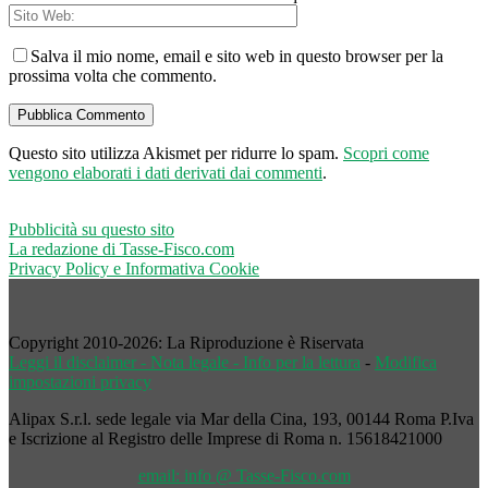
Salva il mio nome, email e sito web in questo browser per la
prossima volta che commento.
Questo sito utilizza Akismet per ridurre lo spam.
Scopri come
vengono elaborati i dati derivati dai commenti
.
Pubblicità su questo sito
La redazione di Tasse-Fisco.com
Privacy Policy e Informativa Cookie
Copyright 2010-2026: La Riproduzione è Riservata
Leggi il disclaimer - Nota legale - Info per la lettura
-
Modifica
impostazioni privacy
Alipax S.r.l. sede legale via Mar della Cina, 193, 00144 Roma P.Iva
e Iscrizione al Registro delle Imprese di Roma n. 15618421000
email: info @ Tasse-Fisco.com