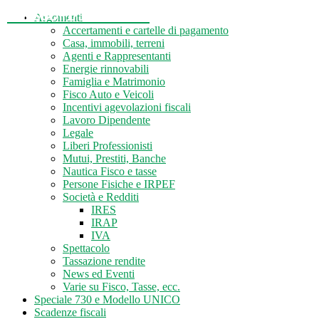
Tasse-Fisco.com
Argomenti
Accertamenti e cartelle di pagamento
Casa, immobili, terreni
Agenti e Rappresentanti
Energie rinnovabili
Famiglia e Matrimonio
Fisco Auto e Veicoli
Incentivi agevolazioni fiscali
Lavoro Dipendente
Legale
Liberi Professionisti
Mutui, Prestiti, Banche
Nautica Fisco e tasse
Persone Fisiche e IRPEF
Società e Redditi
IRES
IRAP
IVA
Spettacolo
Tassazione rendite
News ed Eventi
Varie su Fisco, Tasse, ecc.
Speciale 730 e Modello UNICO
Scadenze fiscali