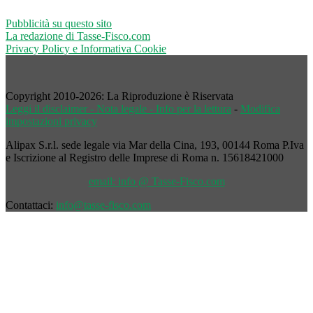
Pubblicità su questo sito
La redazione di Tasse-Fisco.com
Privacy Policy e Informativa Cookie
Copyright 2010-2026: La Riproduzione è Riservata
Leggi il disclaimer - Nota legale - Info per la lettura
-
Modifica
impostazioni privacy
Alipax S.r.l. sede legale via Mar della Cina, 193, 00144 Roma P.Iva
e Iscrizione al Registro delle Imprese di Roma n. 15618421000
email: info @ Tasse-Fisco.com
Contattaci:
info@tasse-fisco.com